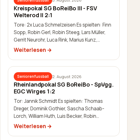
5. August 2026
Seniorenfussball
Kreispokal SG BoReiBo III - FSV
Welterod II 2:1
Tore: 2x Luca Schmelzeisen Es spielten: Finn
Sopp, Robin Gerl, Robin Steeg, Lars Müller,
Gerrit Neurohr, Luca Rink, Marius Kunz,
Manuel Häuser, Lukas Schleis,…
Weiterlesen
2. August 2026
Seniorenfussball
Rheinlandpokal SG BoReiBo - SpVgg.
EGC Wirges 1:2
Tor: Jannik Schmidt Es spielten: Thomas
Dreger, Dominik Gothier, Sascha Schaab-
Lorch, William Huth, Luis Becker, Robin
Zimmermann, Julien Leidinger, Jannik Schm…
Weiterlesen