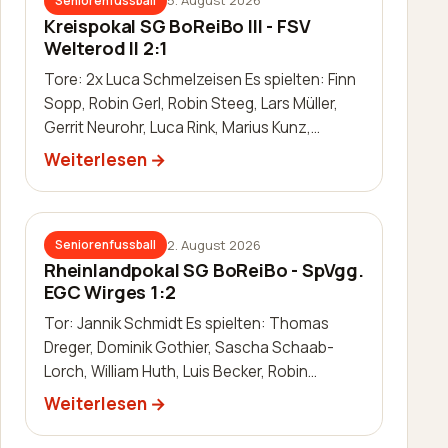
5. August 2026
Seniorenfussball
Kreispokal SG BoReiBo III - FSV
Welterod II 2:1
Tore: 2x Luca Schmelzeisen Es spielten: Finn
Sopp, Robin Gerl, Robin Steeg, Lars Müller,
Gerrit Neurohr, Luca Rink, Marius Kunz,
Manuel Häuser, Lukas Schleis,…
Weiterlesen
2. August 2026
Seniorenfussball
Rheinlandpokal SG BoReiBo - SpVgg.
EGC Wirges 1:2
Tor: Jannik Schmidt Es spielten: Thomas
Dreger, Dominik Gothier, Sascha Schaab-
Lorch, William Huth, Luis Becker, Robin
Zimmermann, Julien Leidinger, Jannik Schm…
Weiterlesen