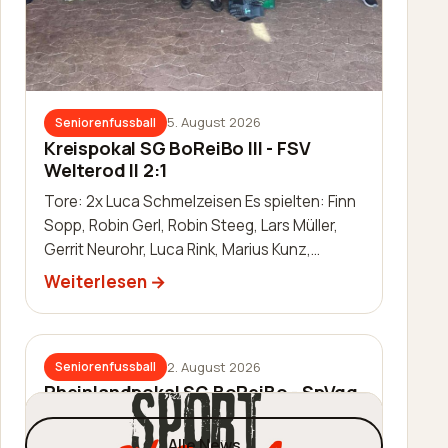
5. August 2026
Seniorenfussball
Kreispokal SG BoReiBo III - FSV
Welterod II 2:1
Tore: 2x Luca Schmelzeisen Es spielten: Finn
Sopp, Robin Gerl, Robin Steeg, Lars Müller,
Gerrit Neurohr, Luca Rink, Marius Kunz,
Manuel Häuser, Lukas Schleis,…
Weiterlesen
2. August 2026
Seniorenfussball
Rheinlandpokal SG BoReiBo - SpVgg.
EGC Wirges 1:2
Alle News
Tor: Jannik Schmidt Es spielten: Thomas