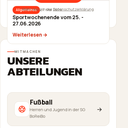
Mehr dazu in der
Datenschutzerklärung
.
27. Mai 2026
Allgemeines
27. Mai 2026
Allgemeines
Sommerfest am 20.06.2026
Sportwochenende vom 25. -
27.06.2026
Weiterlesen
Weiterlesen
MITMACHEN
UNSERE
ABTEILUNGEN
Fußball
→
Herren und Jugend in der SG
BoReiBo