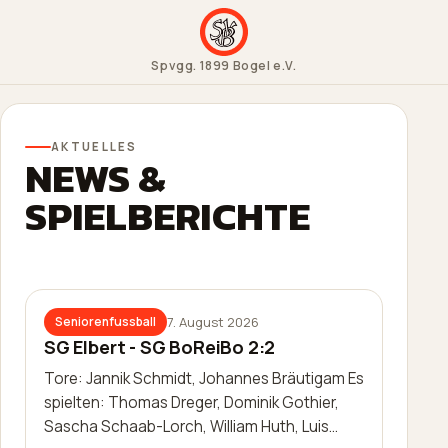
Spvgg. 1899 Bogel e.V.
AKTUELLES
NEWS &
SPIELBERICHTE
7. August 2026
Seniorenfussball
SG Elbert - SG BoReiBo 2:2
Tore: Jannik Schmidt, Johannes Bräutigam Es
spielten: Thomas Dreger, Dominik Gothier,
Sascha Schaab-Lorch, William Huth, Luis