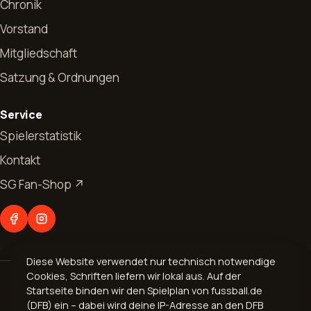
Chronik
Vorstand
Mitgliedschaft
Satzung & Ordnungen
Start
Service
News
Spielerstatistik
Kontakt
Allgemeines
Verein
SG Fan-Shop ↗
Jugendfussball
Vorstand
Abteilungen
Seniorenfussball
Chronik
Fußball
Kontakt
Mitgliedschaft
Diese Website verwendet nur technisch notwendige
Aerobic
Cookies, Schriften liefern wir lokal aus. Auf der
© 2026 Spvgg. 1899 Bogel e.V.
Geschäftsverteilungsplan
Startseite binden wir den Spielplan von fussball.de
Volleyball
Impressum
·
Datenschutz
(DFB) ein – dabei wird deine IP-Adresse an den DFB