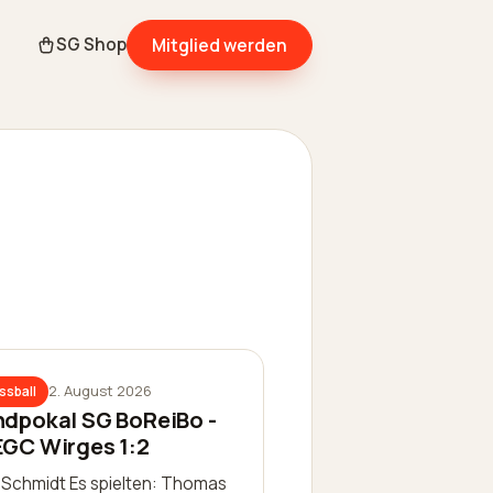
Mitglied werden
SG Shop
2. August 2026
ssball
ndpokal SG BoReiBo -
EGC Wirges 1:2
k Schmidt Es spielten: Thomas