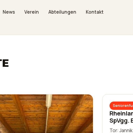
News
Verein
Abteilungen
Kontakt
TE
Seniorenfu
Rheinla
SpVgg. 
Tor: Janni