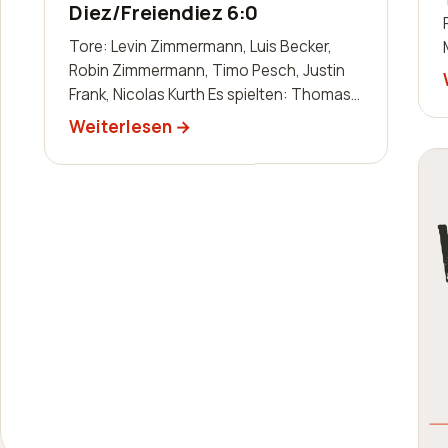
Diez/Freiendiez 6:0
Tore: Levin Zimmermann, Luis Becker,
Robin Zimmermann, Timo Pesch, Justin
Frank, Nicolas Kurth Es spielten: Thomas
Dreger, Andre Dillenberger, Sascha
Weiterlesen
Schaab-Lor…