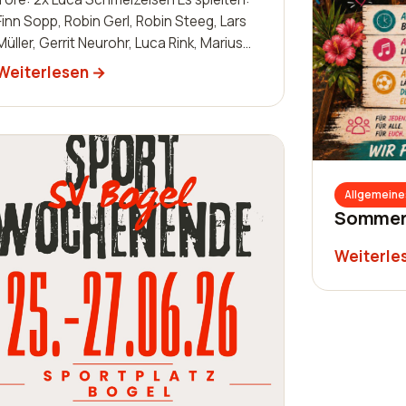
Finn Sopp, Robin Gerl, Robin Steeg, Lars
Müller, Gerrit Neurohr, Luca Rink, Marius
Kunz, Manuel Häuser, Lukas Schleis,…
Weiterlesen
Allgemeine
Sommerf
Weiterle