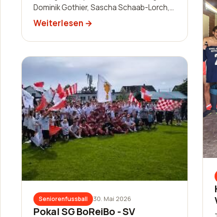
Dominik Gothier, Sascha Schaab-Lorch,
William Huth, Luis Becker, Robin
Weiterlesen
Zimmermann, Nils Bai…
30. Mai 2026
Seniorenfussball
Pokal SG BoReiBo - SV