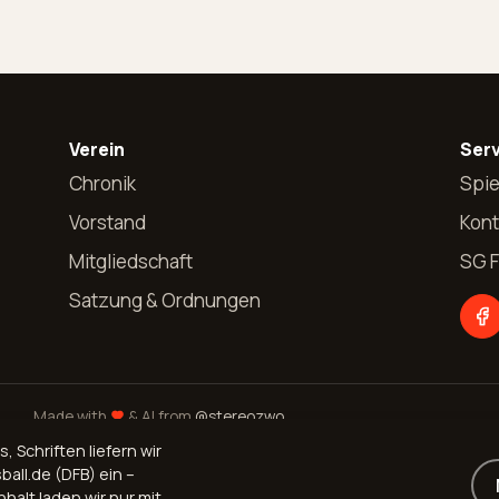
Verein
Serv
Chronik
Spie
Vorstand
Kont
Mitgliedschaft
SG 
Satzung & Ordnungen
Made with
& AI from
@stereozwo
Schriften liefern wir
ball.de (DFB) ein –
halt laden wir nur mit