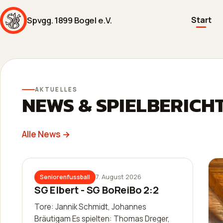
Spvgg. 1899 Bogel e.V.
Start
AKTUELLES
NEWS & SPIELBERICH
Alle News →
7. August 2026
Seniorenfussball
SG Elbert - SG BoReiBo 2:2
Tore: Jannik Schmidt, Johannes
Bräutigam Es spielten: Thomas Dreger,