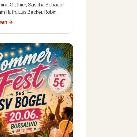
minik Gothier, Sascha Schaab-
iam Huth, Luis Becker, Robin
 Julien Leidinger, Jannik
sen