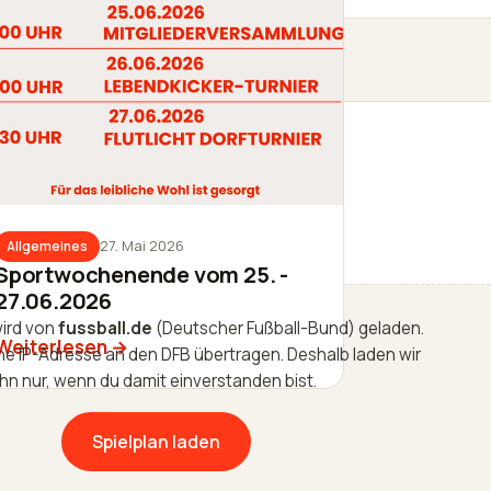
27. Mai 2026
Allgemeines
Sportwochenende vom 25. -
27.06.2026
wird von
fussball.de
(Deutscher Fußball-Bund) geladen.
Weiterlesen
ne IP-Adresse an den DFB übertragen. Deshalb laden wir
ihn nur, wenn du damit einverstanden bist.
Spielplan laden