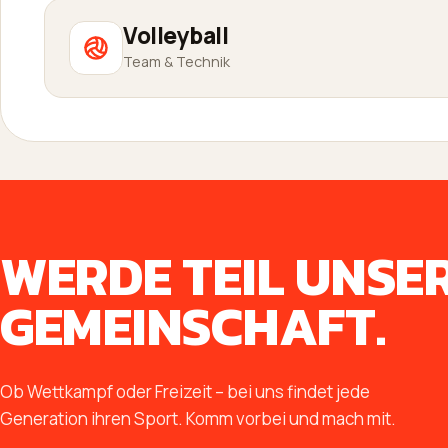
Volleyball
Team & Technik
WERDE TEIL UNSE
GEMEINSCHAFT.
Ob Wettkampf oder Freizeit – bei uns findet jede
Generation ihren Sport. Komm vorbei und mach mit.