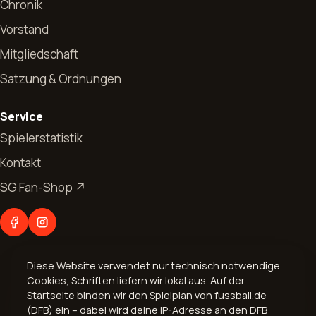
Chronik
Vorstand
Mitgliedschaft
Satzung & Ordnungen
Start
Service
News
Spielerstatistik
Kontakt
Allgemeines
Verein
SG Fan-Shop ↗
Jugendfussball
Vorstand
Abteilungen
Seniorenfussball
Chronik
Fußball
Kontakt
Mitgliedschaft
Diese Website verwendet nur technisch notwendige
Aerobic
Cookies, Schriften liefern wir lokal aus. Auf der
© 2026 Spvgg. 1899 Bogel e.V.
Geschäftsverteilungsplan
Startseite binden wir den Spielplan von fussball.de
Volleyball
Impressum
·
Datenschutz
(DFB) ein – dabei wird deine IP-Adresse an den DFB