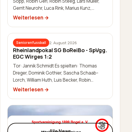
Sopp, Robin Gerl, Robin Steeg, Lars Müller,
Gerrit Neurohr, Luca Rink, Marius Kunz,
Manuel Häuser, Lukas Schleis,…
Weiterlesen
2. August 2026
Seniorenfussball
Rheinlandpokal SG BoReiBo - SpVgg.
EGC Wirges 1:2
Tor: Jannik Schmidt Es spielten: Thomas
Dreger, Dominik Gothier, Sascha Schaab-
Lorch, William Huth, Luis Becker, Robin
Zimmermann, Julien Leidinger, Jannik Schm…
Weiterlesen
Alle News