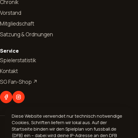
Chronik
Vorstand
Mitgliedschaft
Satzung & Ordnungen
Start
Service
News
Spielerstatistik
Kontakt
Allgemeines
Verein
SG Fan-Shop ↗
Jugendfussball
Vorstand
Abteilungen
Seniorenfussball
Chronik
Fußball
Kontakt
Mitgliedschaft
Diese Website verwendet nur technisch notwendige
Aerobic
Cookies, Schriften liefern wir lokal aus. Auf der
© 2026 Spvgg. 1899 Bogel e.V.
Geschäftsverteilungsplan
Startseite binden wir den Spielplan von fussball.de
Volleyball
Impressum
·
Datenschutz
(DFB) ein – dabei wird deine IP-Adresse an den DFB