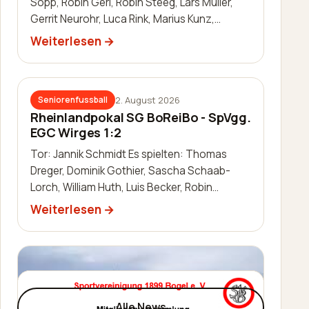
Sopp, Robin Gerl, Robin Steeg, Lars Müller,
Gerrit Neurohr, Luca Rink, Marius Kunz,
Manuel Häuser, Lukas Schleis,…
Weiterlesen
2. August 2026
Seniorenfussball
Rheinlandpokal SG BoReiBo - SpVgg.
EGC Wirges 1:2
Tor: Jannik Schmidt Es spielten: Thomas
Dreger, Dominik Gothier, Sascha Schaab-
Lorch, William Huth, Luis Becker, Robin
Zimmermann, Julien Leidinger, Jannik Schm…
Weiterlesen
Alle News