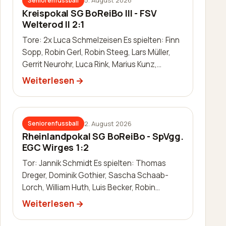
5. August 2026
Seniorenfussball
Kreispokal SG BoReiBo III - FSV
Welterod II 2:1
Tore: 2x Luca Schmelzeisen Es spielten: Finn
Sopp, Robin Gerl, Robin Steeg, Lars Müller,
Gerrit Neurohr, Luca Rink, Marius Kunz,
Manuel Häuser, Lukas Schleis,…
Weiterlesen
2. August 2026
Seniorenfussball
Rheinlandpokal SG BoReiBo - SpVgg.
EGC Wirges 1:2
Tor: Jannik Schmidt Es spielten: Thomas
Dreger, Dominik Gothier, Sascha Schaab-
Lorch, William Huth, Luis Becker, Robin
Zimmermann, Julien Leidinger, Jannik Schm…
Weiterlesen