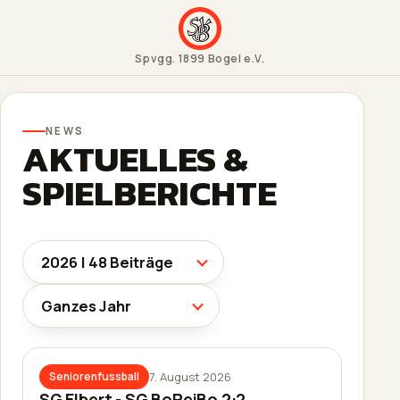
Spvgg. 1899 Bogel e.V.
NEWS
AKTUELLES &
SPIELBERICHTE
7. August 2026
Seniorenfussball
SG Elbert - SG BoReiBo 2:2