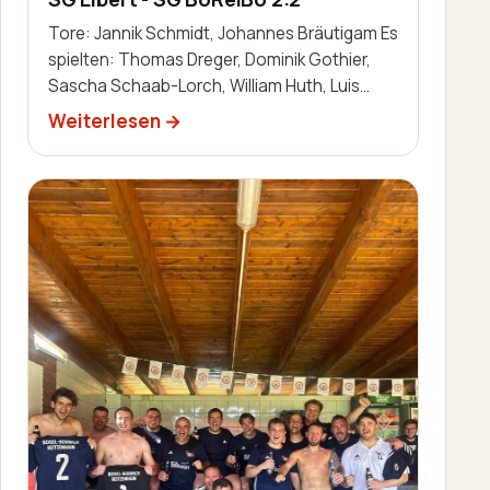
Tore: Jannik Schmidt, Johannes Bräutigam Es
spielten: Thomas Dreger, Dominik Gothier,
Sascha Schaab-Lorch, William Huth, Luis
Becker, Robin Zimmermann, Nils Bai…
Weiterlesen