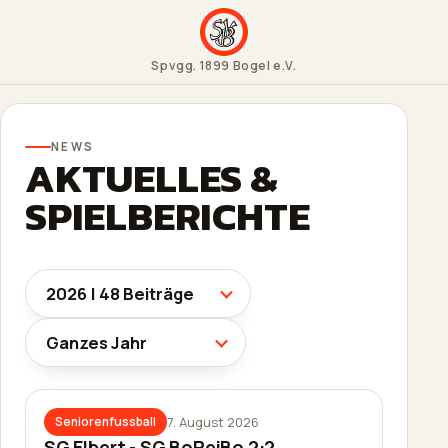
Spvgg. 1899 Bogel e.V.
NEWS
AKTUELLES &
SPIELBERICHTE
7. August 2026
Seniorenfussball
SG Elbert - SG BoReiBo 2:2