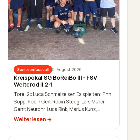
5. August 2026
Seniorenfussball
Kreispokal SG BoReiBo III - FSV
Welterod II 2:1
Tore: 2x Luca Schmelzeisen Es spielten: Finn
Sopp, Robin Gerl, Robin Steeg, Lars Müller,
Gerrit Neurohr, Luca Rink, Marius Kunz,
Manuel Häuser, Lukas Schleis,…
Weiterlesen