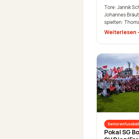
Tore: Jannik Sc
Johannes Bräut
spielten: Thoma
Dominik Gothie
Weiterlesen
Schaab-Lorch, W
Luis Becker, Rob
Zimmermann, Ni
Seniorenfussball
Pokal SG Bo