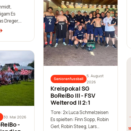
hmidt,
igam Es
s Dreger,
r, Sascha
illiam Huth,
in
ls Bai…
5. August
Seniorenfussball
2026
Kreispokal SG
BoReiBo III - FSV
Welterod II 2:1
Tore: 2x Luca Schmelzeisen
30. Mai 2026
Es spielten: Finn Sopp, Robin
ReiBo -
Gerl, Robin Steeg, Lars