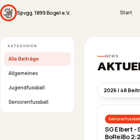
Spvgg. 1899 Bogel e.V.
Start
KATEGORIEN
NEWS
Alle Beiträge
AKTUEL
Allgemeines
Jugendfussball
Seniorenfussball
Seniorenfussball
SG Elbert -
BoReiBo 2: