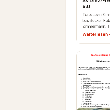
SV Diez/Fre
6:0
Tore: Levin Zi
Luis Becker, Rob
Zimmermann, T
Justin Frank, Ni
Weiterlesen
spielten: Thoma
Andre Dillenber
Schaab-Lor…