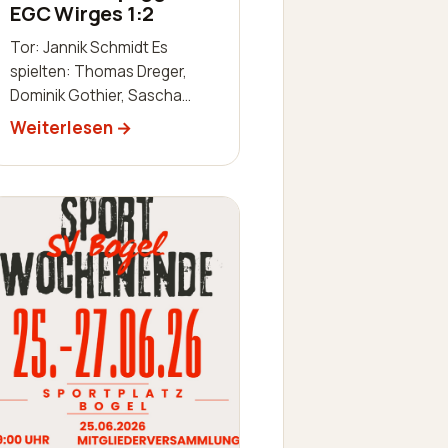
EGC Wirges 1:2
Tor: Jannik Schmidt Es
spielten: Thomas Dreger,
Dominik Gothier, Sascha
Schaab-Lorch, William Huth,
Weiterlesen
Luis Becker, Robin
Zimmermann, Julien
Leidinger, Jannik Schm…