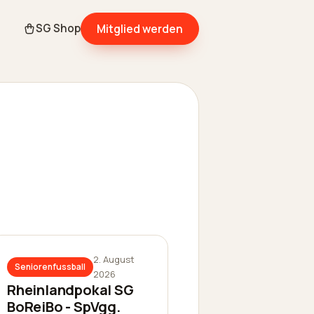
Mitglied werden
SG Shop
2. August
Seniorenfussball
2026
Rheinlandpokal SG
BoReiBo - SpVgg.