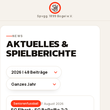
Spvgg. 1899 Bogel e.V.
NEWS
AKTUELLES &
SPIELBERICHTE
7. August 2026
Seniorenfussball
SG Elbert - SG BoReiBo 2:2