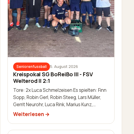
5. August 2026
Seniorenfussball
Kreispokal SG BoReiBo III - FSV
Welterod II 2:1
Tore: 2x Luca Schmelzeisen Es spielten: Finn
Sopp, Robin Gerl, Robin Steeg, Lars Müller,
Gerrit Neurohr, Luca Rink, Marius Kunz,
Manuel Häuser, Lukas Schleis,…
Weiterlesen