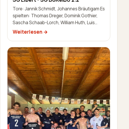
Tore: Jannik Schmidt, Johannes Bräutigam Es
spielten: Thomas Dreger, Dominik Gothier,
Sascha Schaab-Lorch, William Huth, Luis
Becker, Robin Zimmermann, Nils Bai…
Weiterlesen