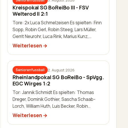
5. August 2026
Seniorenfussball
Kreispokal SG BoReiBo III - FSV
Welterod II 2:1
Tore: 2x Luca Schmelzeisen Es spielten: Finn
Sopp, Robin Gerl, Robin Steeg, Lars Müller,
Gerrit Neurohr, Luca Rink, Marius Kunz,
Manuel Häuser, Lukas Schleis,…
Weiterlesen
2. August 2026
Seniorenfussball
Rheinlandpokal SG BoReiBo - SpVgg.
EGC Wirges 1:2
Tor: Jannik Schmidt Es spielten: Thomas
Dreger, Dominik Gothier, Sascha Schaab-
Lorch, William Huth, Luis Becker, Robin
Zimmermann, Julien Leidinger, Jannik Schm…
Weiterlesen