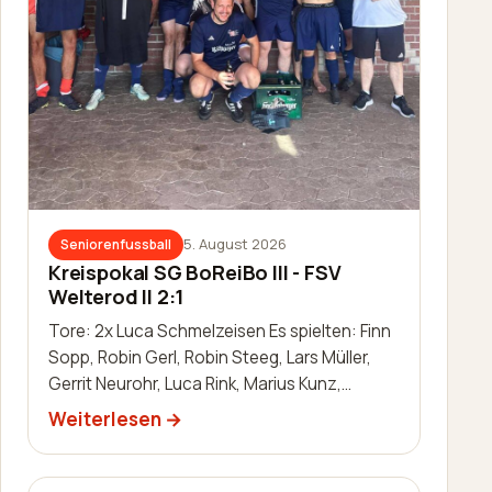
5. August 2026
Seniorenfussball
Kreispokal SG BoReiBo III - FSV
Welterod II 2:1
Tore: 2x Luca Schmelzeisen Es spielten: Finn
Sopp, Robin Gerl, Robin Steeg, Lars Müller,
Gerrit Neurohr, Luca Rink, Marius Kunz,
Manuel Häuser, Lukas Schleis,…
Weiterlesen