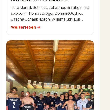
Tore: Jannik Schmidt, Johannes Bräutigam Es
spielten: Thomas Dreger, Dominik Gothier,
Sascha Schaab-Lorch, William Huth, Luis
Becker, Robin Zimmermann, Nils Bai…
Weiterlesen