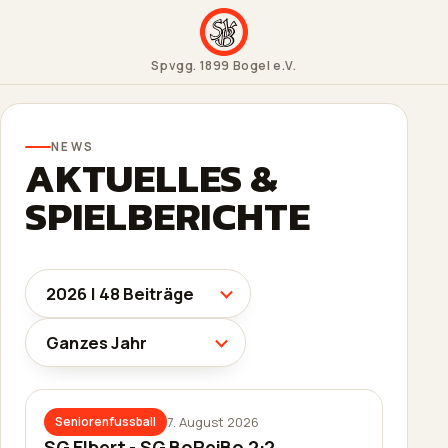
Spvgg. 1899 Bogel e.V.
NEWS
AKTUELLES &
SPIELBERICHTE
7. August 2026
Seniorenfussball
SG Elbert - SG BoReiBo 2:2