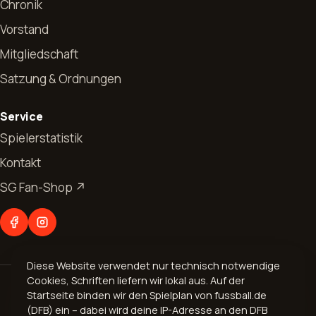
Chronik
Vorstand
Mitgliedschaft
Satzung & Ordnungen
Start
Service
News
Spielerstatistik
Kontakt
Allgemeines
Verein
SG Fan-Shop ↗
Jugendfussball
Vorstand
Abteilungen
Seniorenfussball
Chronik
Fußball
Kontakt
Mitgliedschaft
Diese Website verwendet nur technisch notwendige
Aerobic
Cookies, Schriften liefern wir lokal aus. Auf der
© 2026 Spvgg. 1899 Bogel e.V.
Geschäftsverteilungsplan
Startseite binden wir den Spielplan von fussball.de
Volleyball
Impressum
·
Datenschutz
(DFB) ein – dabei wird deine IP-Adresse an den DFB