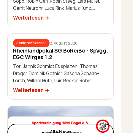
Sopp, Robin Gerl, Robin Steeg, Lars Müller,
Gerrit Neurohr, Luca Rink, Marius Kunz,
Manuel Häuser, Lukas Schleis,…
Weiterlesen
2. August 2026
Seniorenfussball
Rheinlandpokal SG BoReiBo - SpVgg.
EGC Wirges 1:2
Tor: Jannik Schmidt Es spielten: Thomas
Dreger, Dominik Gothier, Sascha Schaab-
Lorch, William Huth, Luis Becker, Robin
Zimmermann, Julien Leidinger, Jannik Schm…
Weiterlesen
Alle News