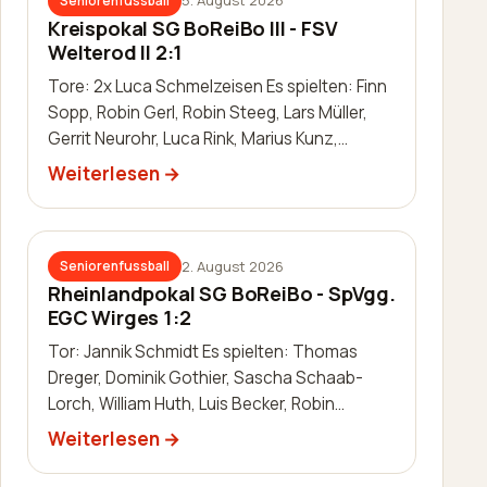
5. August 2026
Seniorenfussball
Kreispokal SG BoReiBo III - FSV
Welterod II 2:1
Tore: 2x Luca Schmelzeisen Es spielten: Finn
Sopp, Robin Gerl, Robin Steeg, Lars Müller,
Gerrit Neurohr, Luca Rink, Marius Kunz,
Manuel Häuser, Lukas Schleis,…
Weiterlesen
2. August 2026
Seniorenfussball
Rheinlandpokal SG BoReiBo - SpVgg.
EGC Wirges 1:2
Tor: Jannik Schmidt Es spielten: Thomas
Dreger, Dominik Gothier, Sascha Schaab-
Lorch, William Huth, Luis Becker, Robin
Zimmermann, Julien Leidinger, Jannik Schm…
Weiterlesen