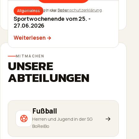
Mehr dazu in der
Datenschutzerklärung
.
27. Mai 2026
Allgemeines
27. Mai 2026
Allgemeines
Sommerfest am 20.06.2026
Sportwochenende vom 25. -
27.06.2026
Weiterlesen
Weiterlesen
MITMACHEN
UNSERE
ABTEILUNGEN
Fußball
→
Herren und Jugend in der SG
BoReiBo