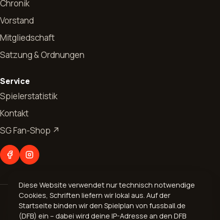
Chronik
Vorstand
Mitgliedschaft
Satzung & Ordnungen
Start
Service
News
Spielerstatistik
Kontakt
Allgemeines
Verein
SG Fan-Shop ↗
Jugendfussball
Vorstand
Abteilungen
Seniorenfussball
Chronik
Fußball
Kontakt
Mitgliedschaft
Diese Website verwendet nur technisch notwendige
Aerobic
Cookies, Schriften liefern wir lokal aus. Auf der
© 2026 Spvgg. 1899 Bogel e.V.
Geschäftsverteilungsplan
Startseite binden wir den Spielplan von fussball.de
Volleyball
Impressum
·
Datenschutz
(DFB) ein – dabei wird deine IP-Adresse an den DFB