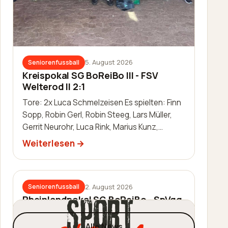
5. August 2026
Seniorenfussball
Kreispokal SG BoReiBo III - FSV
Welterod II 2:1
Tore: 2x Luca Schmelzeisen Es spielten: Finn
Sopp, Robin Gerl, Robin Steeg, Lars Müller,
Gerrit Neurohr, Luca Rink, Marius Kunz,
Manuel Häuser, Lukas Schleis,…
Weiterlesen
2. August 2026
Seniorenfussball
Rheinlandpokal SG BoReiBo - SpVgg.
EGC Wirges 1:2
Alle News
Tor: Jannik Schmidt Es spielten: Thomas