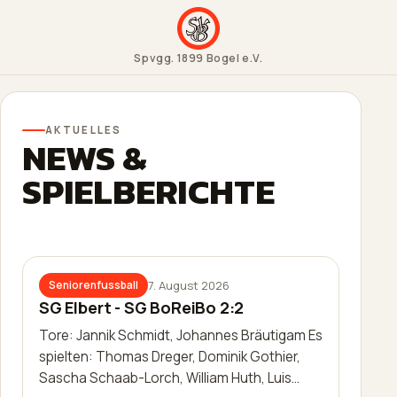
Spvgg. 1899 Bogel e.V.
AKTUELLES
NEWS &
SPIELBERICHTE
7. August 2026
Seniorenfussball
SG Elbert - SG BoReiBo 2:2
Tore: Jannik Schmidt, Johannes Bräutigam Es
spielten: Thomas Dreger, Dominik Gothier,
Sascha Schaab-Lorch, William Huth, Luis