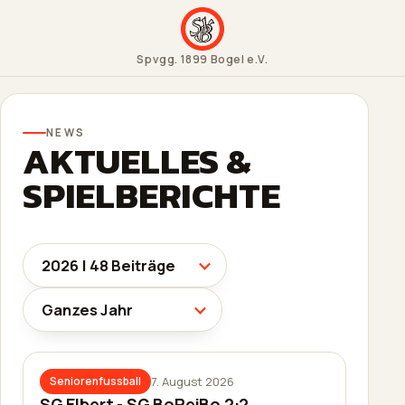
Spvgg. 1899 Bogel e.V.
NEWS
AKTUELLES &
SPIELBERICHTE
7. August 2026
Seniorenfussball
SG Elbert - SG BoReiBo 2:2