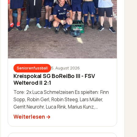
5. August 2026
Seniorenfussball
Kreispokal SG BoReiBo III - FSV
Welterod II 2:1
Tore: 2x Luca Schmelzeisen Es spielten: Finn
Sopp, Robin Gerl, Robin Steeg, Lars Müller,
Gerrit Neurohr, Luca Rink, Marius Kunz,
Manuel Häuser, Lukas Schleis,…
Weiterlesen