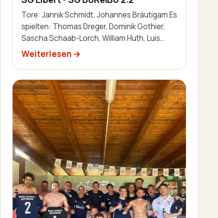
Tore: Jannik Schmidt, Johannes Bräutigam Es
spielten: Thomas Dreger, Dominik Gothier,
Sascha Schaab-Lorch, William Huth, Luis
Becker, Robin Zimmermann, Nils Bai…
Weiterlesen