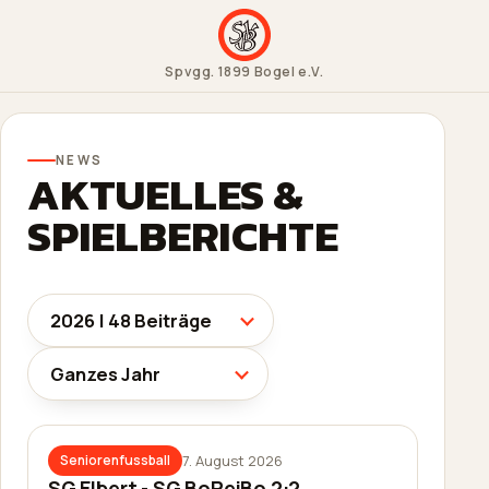
Spvgg. 1899 Bogel e.V.
NEWS
AKTUELLES &
SPIELBERICHTE
7. August 2026
Seniorenfussball
SG Elbert - SG BoReiBo 2:2