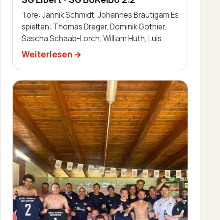
Tore: Jannik Schmidt, Johannes Bräutigam Es
spielten: Thomas Dreger, Dominik Gothier,
Sascha Schaab-Lorch, William Huth, Luis
Becker, Robin Zimmermann, Nils Bai…
Weiterlesen