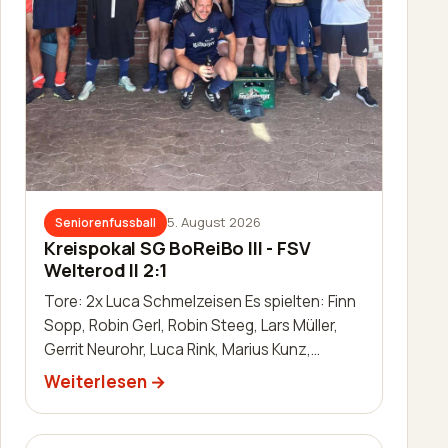
5. August 2026
Seniorenfussball
Kreispokal SG BoReiBo III - FSV
Welterod II 2:1
Tore: 2x Luca Schmelzeisen Es spielten: Finn
Sopp, Robin Gerl, Robin Steeg, Lars Müller,
Gerrit Neurohr, Luca Rink, Marius Kunz,
Manuel Häuser, Lukas Schleis,…
Weiterlesen