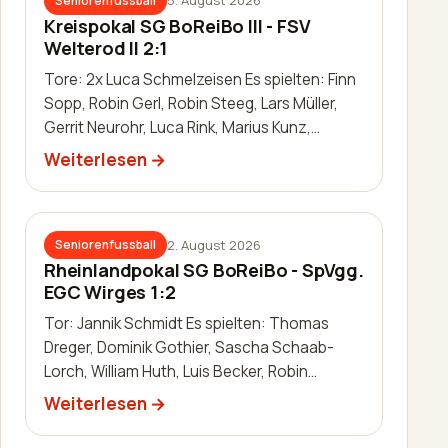
5. August 2026
Seniorenfussball
Kreispokal SG BoReiBo III - FSV
Welterod II 2:1
Tore: 2x Luca Schmelzeisen Es spielten: Finn
Sopp, Robin Gerl, Robin Steeg, Lars Müller,
Gerrit Neurohr, Luca Rink, Marius Kunz,
Manuel Häuser, Lukas Schleis,…
Weiterlesen
2. August 2026
Seniorenfussball
Rheinlandpokal SG BoReiBo - SpVgg.
EGC Wirges 1:2
Tor: Jannik Schmidt Es spielten: Thomas
Dreger, Dominik Gothier, Sascha Schaab-
Lorch, William Huth, Luis Becker, Robin
Zimmermann, Julien Leidinger, Jannik Schm…
Weiterlesen