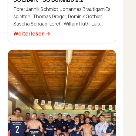
Tore: Jannik Schmidt, Johannes Bräutigam Es
spielten: Thomas Dreger, Dominik Gothier,
Sascha Schaab-Lorch, William Huth, Luis
Becker, Robin Zimmermann, Nils Bai…
Weiterlesen