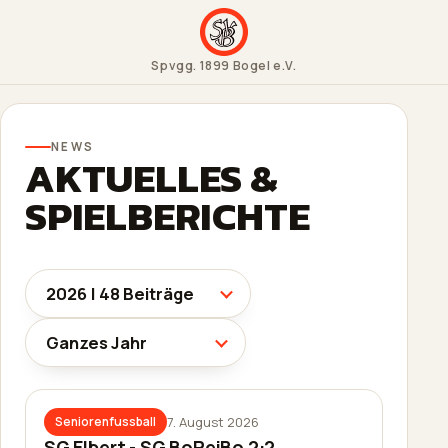
Spvgg. 1899 Bogel e.V.
NEWS
AKTUELLES &
SPIELBERICHTE
7. August 2026
Seniorenfussball
SG Elbert - SG BoReiBo 2:2