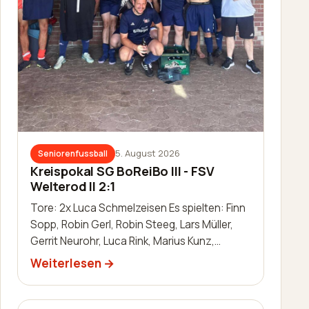
5. August 2026
Seniorenfussball
Kreispokal SG BoReiBo III - FSV
Welterod II 2:1
Tore: 2x Luca Schmelzeisen Es spielten: Finn
Sopp, Robin Gerl, Robin Steeg, Lars Müller,
Gerrit Neurohr, Luca Rink, Marius Kunz,
Manuel Häuser, Lukas Schleis,…
Weiterlesen