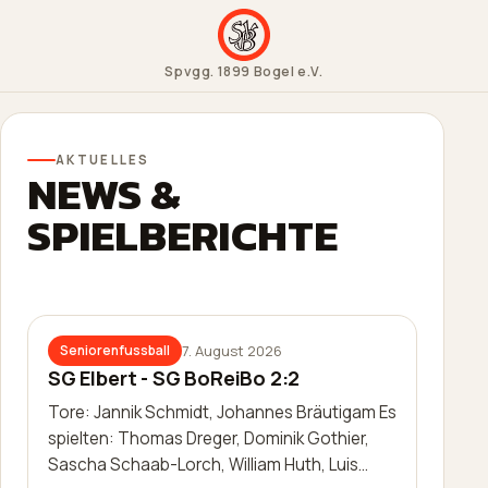
Spvgg. 1899 Bogel e.V.
AKTUELLES
NEWS &
SPIELBERICHTE
7. August 2026
Seniorenfussball
SG Elbert - SG BoReiBo 2:2
Tore: Jannik Schmidt, Johannes Bräutigam Es
spielten: Thomas Dreger, Dominik Gothier,
Sascha Schaab-Lorch, William Huth, Luis