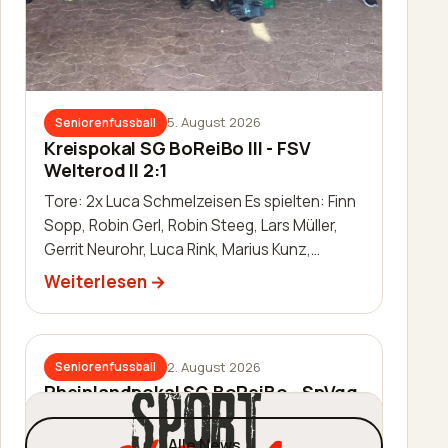
5. August 2026
Seniorenfussball
Kreispokal SG BoReiBo III - FSV
Welterod II 2:1
Tore: 2x Luca Schmelzeisen Es spielten: Finn
Sopp, Robin Gerl, Robin Steeg, Lars Müller,
Gerrit Neurohr, Luca Rink, Marius Kunz,
Manuel Häuser, Lukas Schleis,…
Weiterlesen
2. August 2026
Seniorenfussball
Rheinlandpokal SG BoReiBo - SpVgg.
EGC Wirges 1:2
Alle News
Tor: Jannik Schmidt Es spielten: Thomas