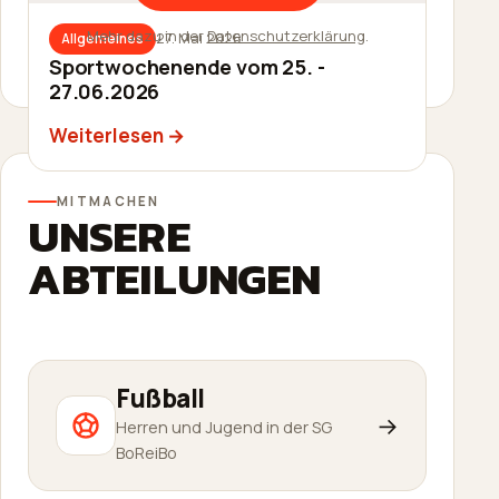
Mehr dazu in der
Datenschutzerklärung
.
27. Mai 2026
Allgemeines
27. Mai 2026
Allgemeines
Sommerfest am 20.06.2026
Sportwochenende vom 25. -
27.06.2026
Weiterlesen
Weiterlesen
MITMACHEN
UNSERE
ABTEILUNGEN
Fußball
→
Herren und Jugend in der SG
BoReiBo