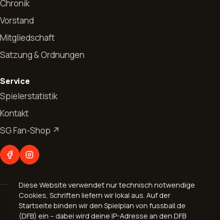
Chronik
Vorstand
Mitgliedschaft
Satzung & Ordnungen
Start
Service
News
Spielerstatistik
Kontakt
Allgemeines
Verein
SG Fan-Shop ↗
Jugendfussball
Vorstand
Abteilungen
Seniorenfussball
Chronik
Fußball
Kontakt
Mitgliedschaft
Diese Website verwendet nur technisch notwendige
Aerobic
Cookies, Schriften liefern wir lokal aus. Auf der
© 2026 Spvgg. 1899 Bogel e.V.
Geschäftsverteilungsplan
Startseite binden wir den Spielplan von fussball.de
Volleyball
Impressum
·
Datenschutz
(DFB) ein – dabei wird deine IP-Adresse an den DFB