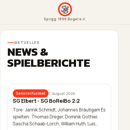
Spvgg. 1899 Bogel e.V.
AKTUELLES
NEWS &
SPIELBERICHTE
7. August 2026
Seniorenfussball
SG Elbert - SG BoReiBo 2:2
Tore: Jannik Schmidt, Johannes Bräutigam Es
spielten: Thomas Dreger, Dominik Gothier,
Sascha Schaab-Lorch, William Huth, Luis