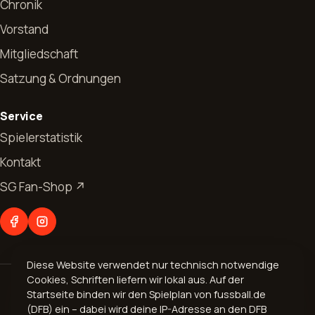
Chronik
Vorstand
Mitgliedschaft
Satzung & Ordnungen
Start
Service
News
Spielerstatistik
Kontakt
Allgemeines
Verein
SG Fan-Shop ↗
Jugendfussball
Vorstand
Abteilungen
Seniorenfussball
Chronik
Fußball
Kontakt
Mitgliedschaft
Diese Website verwendet nur technisch notwendige
Aerobic
Cookies, Schriften liefern wir lokal aus. Auf der
© 2026 Spvgg. 1899 Bogel e.V.
Geschäftsverteilungsplan
Startseite binden wir den Spielplan von fussball.de
Volleyball
Impressum
·
Datenschutz
(DFB) ein – dabei wird deine IP-Adresse an den DFB