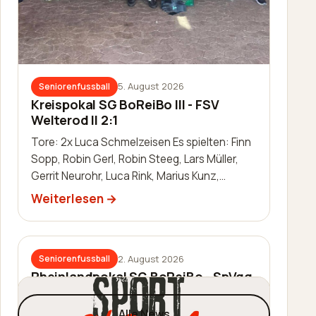
5. August 2026
Seniorenfussball
Kreispokal SG BoReiBo III - FSV
Welterod II 2:1
Tore: 2x Luca Schmelzeisen Es spielten: Finn
Sopp, Robin Gerl, Robin Steeg, Lars Müller,
Gerrit Neurohr, Luca Rink, Marius Kunz,
Manuel Häuser, Lukas Schleis,…
Weiterlesen
2. August 2026
Seniorenfussball
Rheinlandpokal SG BoReiBo - SpVgg.
EGC Wirges 1:2
Alle News
Tor: Jannik Schmidt Es spielten: Thomas