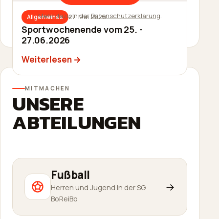
Mehr dazu in der
Datenschutzerklärung
.
27. Mai 2026
Allgemeines
27. Mai 2026
Allgemeines
Sommerfest am 20.06.2026
Sportwochenende vom 25. -
27.06.2026
Weiterlesen
Weiterlesen
MITMACHEN
UNSERE
ABTEILUNGEN
Fußball
→
Herren und Jugend in der SG
BoReiBo