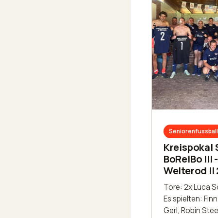
Seniorenfussball
Kreispokal
BoReiBo III 
Welterod II 
Tore: 2x Luca 
Es spielten: Fin
Gerl, Robin Stee