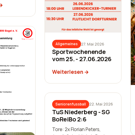
eurohr, Luca
nz, Manuel
chleis,…
27. Mai 2026
Allgemeines
Sportwochenende
vom 25. - 27.06.2026
Weiterlesen
22. Mai 2026
Seniorenfussball
TuS Niederberg - SG
BoReiBo 2:6
Tore: 2x Florian Peters,