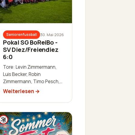
30. Mai 2026
Seniorenfussball
Pokal SG BoReiBo -
SV Diez/Freiendiez
6:0
Tore: Levin Zimmermann,
Luis Becker, Robin
Zimmermann, Timo Pesch,
Justin Frank, Nicolas Kurth Es
Weiterlesen
spielten: Thomas Dreger,
Andre Dillenberger, Sascha
Schaab-Lor…