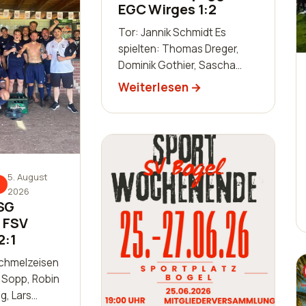
EGC Wirges 1:2
Tor: Jannik Schmidt Es
spielten: Thomas Dreger,
Dominik Gothier, Sascha
Schaab-Lorch, William Huth,
Weiterlesen
Luis Becker, Robin
Zimmermann, Julien
Leidinger, Jannik Schm…
5. August
2026
 SG
- FSV
2:1
Schmelzeisen
n Sopp, Robin
g, Lars