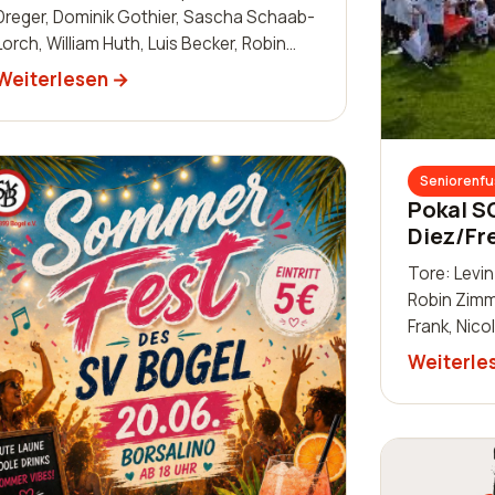
Dreger, Dominik Gothier, Sascha Schaab-
Lorch, William Huth, Luis Becker, Robin
Zimmermann, Julien Leidinger, Jannik
Weiterlesen
Schm…
Seniorenfu
Pokal S
Diez/Fr
Tore: Levi
Robin Zimm
Frank, Nico
Dreger, And
Weiterle
Schaab-Lo