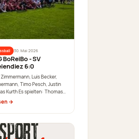
30. Mai 2026
ssball
G BoReiBo - SV
eiendiez 6:0
n Zimmermann, Luis Becker,
ermann, Timo Pesch, Justin
las Kurth Es spielten: Thomas
re Dillenberger, Sascha
sen
r…