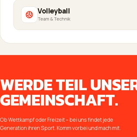
Volleyball
Team & Technik
WERDE TEIL UNSE
GEMEINSCHAFT.
Ob Wettkampf oder Freizeit – bei uns findet jede
Generation ihren Sport. Komm vorbei und mach mit.