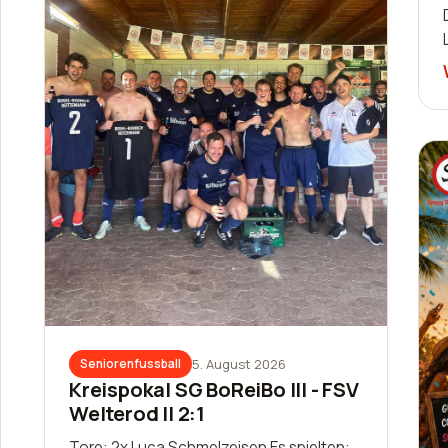
5. August 2026
Seniorenfussball
Kreispokal SG BoReiBo III - FSV
Welterod II 2:1
Tore: 2x Luca Schmelzeisen Es spielten: