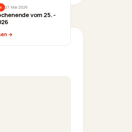
27. Mai 2026
s
chenende vom 25. -
026
sen