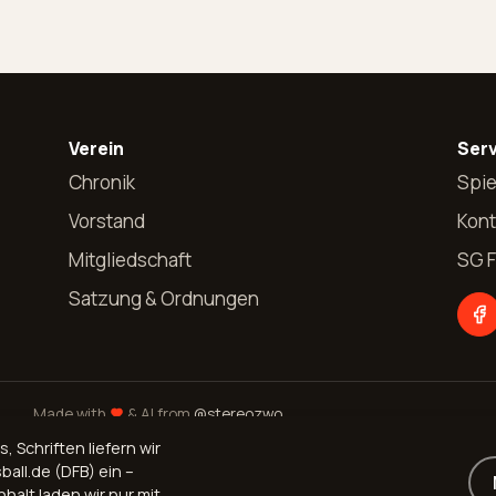
Verein
Serv
Chronik
Spie
Vorstand
Kont
Mitgliedschaft
SG 
Satzung & Ordnungen
Made with
& AI from
@stereozwo
Schriften liefern wir
ball.de (DFB) ein –
halt laden wir nur mit