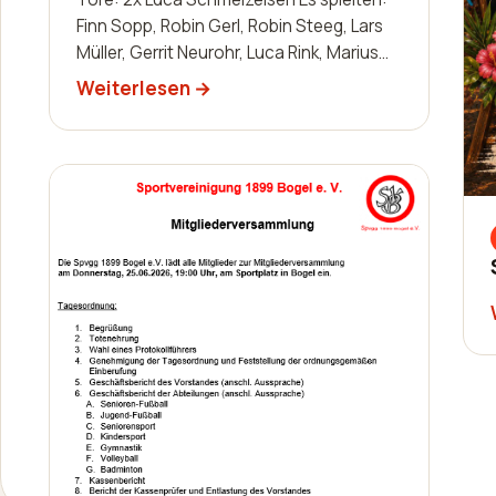
Finn Sopp, Robin Gerl, Robin Steeg, Lars
Müller, Gerrit Neurohr, Luca Rink, Marius
Kunz, Manuel Häuser, Lukas Schleis,…
Weiterlesen