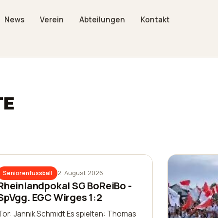
News
Verein
Abteilungen
Kontakt
TE
2. August 2026
Seniorenfussball
Rheinlandpokal SG BoReiBo -
SpVgg. EGC Wirges 1:2
Tor: Jannik Schmidt Es spielten: Thomas