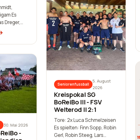
hmidt,
igam Es
s Dreger,
r, Sascha
illiam Huth,
in
ls Bai…
5. August
Seniorenfussball
2026
Kreispokal SG
BoReiBo III - FSV
Welterod II 2:1
Tore: 2x Luca Schmelzeisen
30. Mai 2026
Es spielten: Finn Sopp, Robin
ReiBo -
Gerl, Robin Steeg, Lars