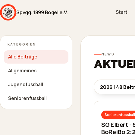
Spvgg. 1899 Bogel e.V.
Start
KATEGORIEN
NEWS
Alle Beiträge
AKTUEL
Allgemeines
Jugendfussball
Seniorenfussball
Seniorenfussball
SG Elbert -
BoReiBo 2: