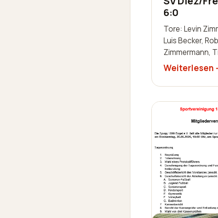
SV Diez/Fre
6:0
Tore: Levin Zi
Luis Becker, Rob
Zimmermann, T
Justin Frank, Ni
Weiterlesen
spielten: Thoma
Andre Dillenber
Schaab-Lor…