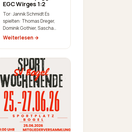
EGC Wirges 1:2
Tor: Jannik Schmidt Es
spielten: Thomas Dreger,
Dominik Gothier, Sascha
Schaab-Lorch, William Huth,
Weiterlesen
Luis Becker, Robin
Zimmermann, Julien
Leidinger, Jannik Schm…