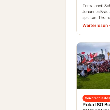
Tore: Jannik Sc
Johannes Bräut
spielten: Thoma
Dominik Gothie
Weiterlesen
Schaab-Lorch, W
Luis Becker, Rob
Zimmermann, Ni
Seniorenfussball
Pokal SG Bo