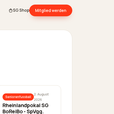
Mitglied werden
SG Shop
2. August
Seniorenfussball
2026
Rheinlandpokal SG
BoReiBo - SpVgg.