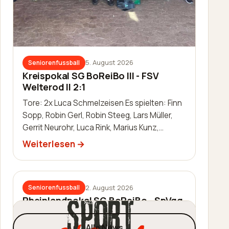
5. August 2026
Seniorenfussball
Kreispokal SG BoReiBo III - FSV
Welterod II 2:1
Tore: 2x Luca Schmelzeisen Es spielten: Finn
Sopp, Robin Gerl, Robin Steeg, Lars Müller,
Gerrit Neurohr, Luca Rink, Marius Kunz,
Manuel Häuser, Lukas Schleis,…
Weiterlesen
2. August 2026
Seniorenfussball
Rheinlandpokal SG BoReiBo - SpVgg.
EGC Wirges 1:2
Alle News
Tor: Jannik Schmidt Es spielten: Thomas