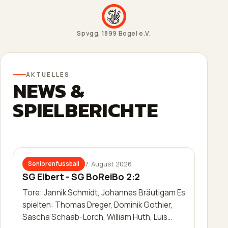
Spvgg. 1899 Bogel e.V.
AKTUELLES
NEWS &
SPIELBERICHTE
7. August 2026
Seniorenfussball
SG Elbert - SG BoReiBo 2:2
Tore: Jannik Schmidt, Johannes Bräutigam Es
spielten: Thomas Dreger, Dominik Gothier,
Sascha Schaab-Lorch, William Huth, Luis