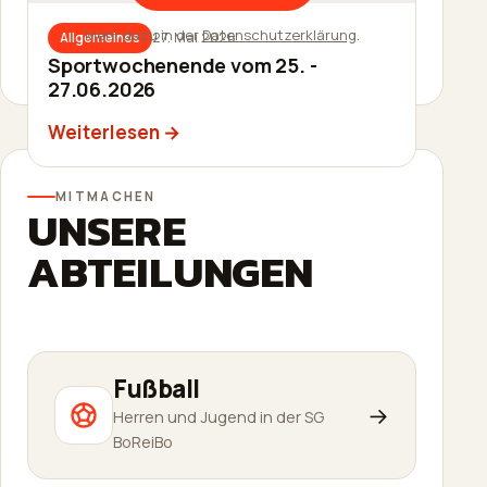
Mehr dazu in der
Datenschutzerklärung
.
27. Mai 2026
Allgemeines
27. Mai 2026
Allgemeines
Sommerfest am 20.06.2026
Sportwochenende vom 25. -
27.06.2026
Weiterlesen
Weiterlesen
MITMACHEN
UNSERE
ABTEILUNGEN
Fußball
→
Herren und Jugend in der SG
BoReiBo