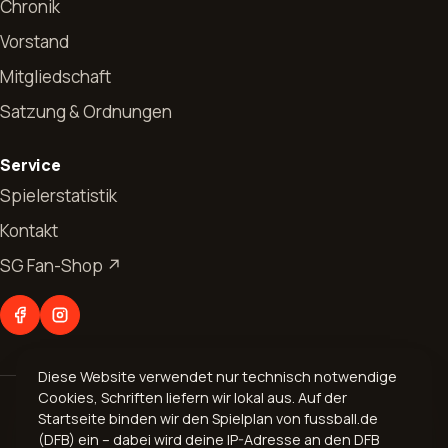
Chronik
Vorstand
Mitgliedschaft
Satzung & Ordnungen
Start
Service
News
Spielerstatistik
Kontakt
Allgemeines
Verein
SG Fan-Shop ↗
Jugendfussball
Vorstand
Abteilungen
Seniorenfussball
Chronik
Fußball
Kontakt
Mitgliedschaft
Diese Website verwendet nur technisch notwendige
Aerobic
Cookies, Schriften liefern wir lokal aus. Auf der
© 2026 Spvgg. 1899 Bogel e.V.
Geschäftsverteilungsplan
Startseite binden wir den Spielplan von fussball.de
Volleyball
Impressum
·
Datenschutz
(DFB) ein – dabei wird deine IP-Adresse an den DFB