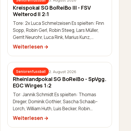
5. August 2026
Seniorenfussball
Kreispokal SG BoReiBo III - FSV
Welterod II 2:1
Tore: 2x Luca Schmelzeisen Es spielten: Finn
Sopp, Robin Gerl, Robin Steeg, Lars Müller,
Gerrit Neurohr, Luca Rink, Marius Kunz,
Manuel Häuser, Lukas Schleis,…
Weiterlesen
2. August 2026
Seniorenfussball
Rheinlandpokal SG BoReiBo - SpVgg.
EGC Wirges 1:2
Tor: Jannik Schmidt Es spielten: Thomas
Dreger, Dominik Gothier, Sascha Schaab-
Lorch, William Huth, Luis Becker, Robin
Zimmermann, Julien Leidinger, Jannik Schm…
Weiterlesen