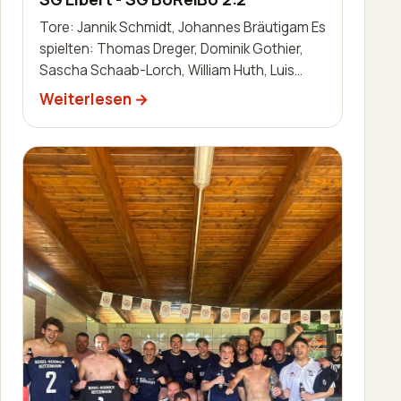
Tore: Jannik Schmidt, Johannes Bräutigam Es
spielten: Thomas Dreger, Dominik Gothier,
Sascha Schaab-Lorch, William Huth, Luis
Becker, Robin Zimmermann, Nils Bai…
Weiterlesen