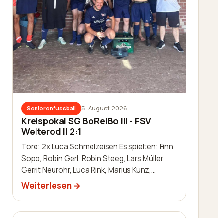
5. August 2026
Seniorenfussball
Kreispokal SG BoReiBo III - FSV
Welterod II 2:1
Tore: 2x Luca Schmelzeisen Es spielten: Finn
Sopp, Robin Gerl, Robin Steeg, Lars Müller,
Gerrit Neurohr, Luca Rink, Marius Kunz,
Manuel Häuser, Lukas Schleis,…
Weiterlesen