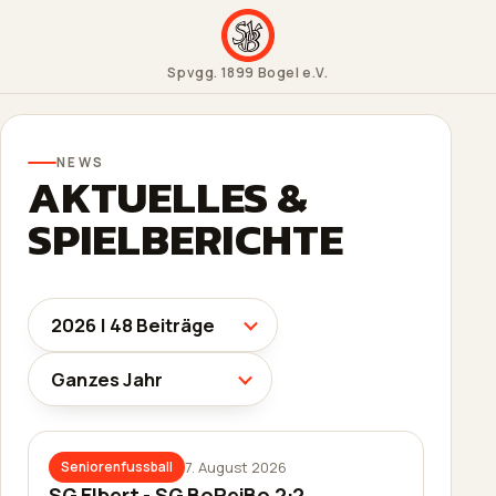
Spvgg. 1899 Bogel e.V.
NEWS
AKTUELLES &
SPIELBERICHTE
7. August 2026
Seniorenfussball
SG Elbert - SG BoReiBo 2:2