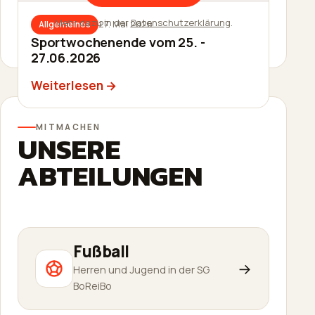
Mehr dazu in der
Datenschutzerklärung
.
27. Mai 2026
Allgemeines
27. Mai 2026
Allgemeines
Sommerfest am 20.06.2026
Sportwochenende vom 25. -
27.06.2026
Weiterlesen
Weiterlesen
MITMACHEN
UNSERE
ABTEILUNGEN
Fußball
→
Herren und Jugend in der SG
BoReiBo