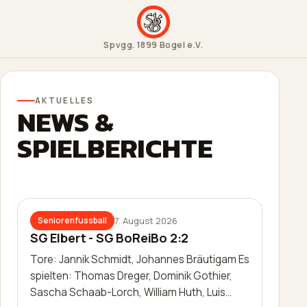
Spvgg. 1899 Bogel e.V.
AKTUELLES
NEWS &
SPIELBERICHTE
7. August 2026
Seniorenfussball
SG Elbert - SG BoReiBo 2:2
Tore: Jannik Schmidt, Johannes Bräutigam Es
spielten: Thomas Dreger, Dominik Gothier,
Sascha Schaab-Lorch, William Huth, Luis