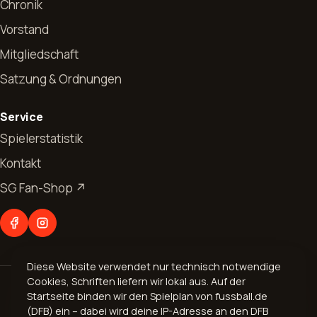
Chronik
Vorstand
Mitgliedschaft
Satzung & Ordnungen
Start
Service
News
Spielerstatistik
Kontakt
Allgemeines
Verein
SG Fan-Shop ↗
Jugendfussball
Vorstand
Abteilungen
Seniorenfussball
Chronik
Fußball
Kontakt
Mitgliedschaft
Diese Website verwendet nur technisch notwendige
Aerobic
Cookies, Schriften liefern wir lokal aus. Auf der
© 2026 Spvgg. 1899 Bogel e.V.
Geschäftsverteilungsplan
Startseite binden wir den Spielplan von fussball.de
Volleyball
Impressum
·
Datenschutz
(DFB) ein – dabei wird deine IP-Adresse an den DFB