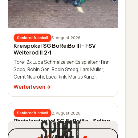
5. August 2026
Seniorenfussball
Kreispokal SG BoReiBo III - FSV
Welterod II 2:1
Tore: 2x Luca Schmelzeisen Es spielten: Finn
Sopp, Robin Gerl, Robin Steeg, Lars Müller,
Gerrit Neurohr, Luca Rink, Marius Kunz,
Manuel Häuser, Lukas Schleis,…
Weiterlesen
2. August 2026
Seniorenfussball
Rheinlandpokal SG BoReiBo - SpVgg.
EGC Wirges 1:2
Alle News
Tor: Jannik Schmidt Es spielten: Thomas