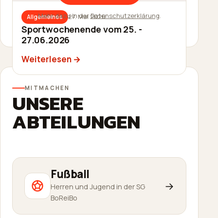
Mehr dazu in der
Datenschutzerklärung
.
27. Mai 2026
Allgemeines
27. Mai 2026
Allgemeines
Sommerfest am 20.06.2026
Sportwochenende vom 25. -
27.06.2026
Weiterlesen
Weiterlesen
MITMACHEN
UNSERE
ABTEILUNGEN
Fußball
→
Herren und Jugend in der SG
BoReiBo