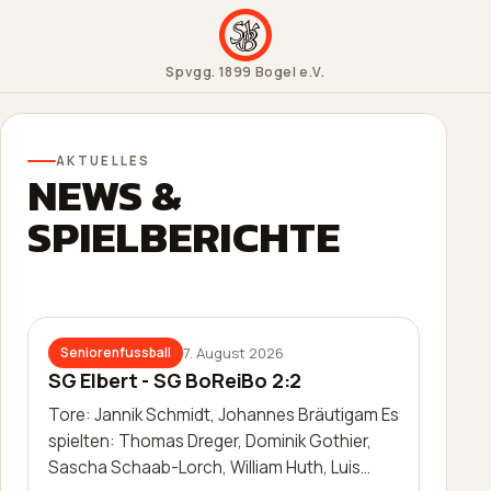
Spvgg. 1899 Bogel e.V.
AKTUELLES
NEWS &
SPIELBERICHTE
7. August 2026
Seniorenfussball
SG Elbert - SG BoReiBo 2:2
Tore: Jannik Schmidt, Johannes Bräutigam Es
spielten: Thomas Dreger, Dominik Gothier,
Sascha Schaab-Lorch, William Huth, Luis