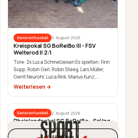
5. August 2026
Seniorenfussball
Kreispokal SG BoReiBo III - FSV
Welterod II 2:1
Tore: 2x Luca Schmelzeisen Es spielten: Finn
Sopp, Robin Gerl, Robin Steeg, Lars Müller,
Gerrit Neurohr, Luca Rink, Marius Kunz,
Manuel Häuser, Lukas Schleis,…
Weiterlesen
2. August 2026
Seniorenfussball
Rheinlandpokal SG BoReiBo - SpVgg.
EGC Wirges 1:2
Alle News
Tor: Jannik Schmidt Es spielten: Thomas