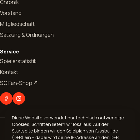
Chronik
Vorstand
Mitgliedschaft
Satzung & Ordnungen
Start
Service
News
Spielerstatistik
Kontakt
Allgemeines
Verein
SG Fan-Shop ↗
Jugendfussball
Vorstand
Abteilungen
Seniorenfussball
Chronik
Fußball
Kontakt
Mitgliedschaft
Diese Website verwendet nur technisch notwendige
Aerobic
Cookies, Schriften liefern wir lokal aus. Auf der
© 2026 Spvgg. 1899 Bogel e.V.
Geschäftsverteilungsplan
Startseite binden wir den Spielplan von fussball.de
Volleyball
Impressum
·
Datenschutz
(DFB) ein – dabei wird deine IP-Adresse an den DFB