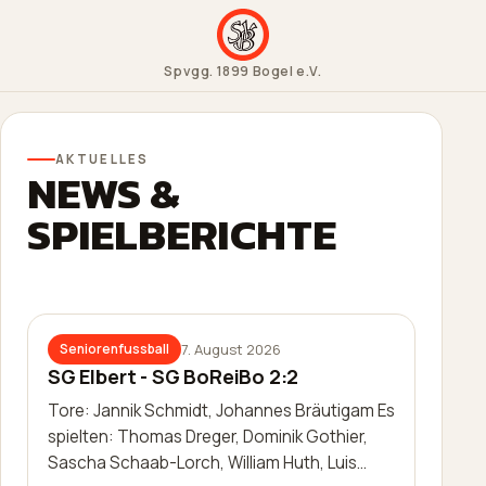
Spvgg. 1899 Bogel e.V.
AKTUELLES
NEWS &
SPIELBERICHTE
7. August 2026
Seniorenfussball
SG Elbert - SG BoReiBo 2:2
Tore: Jannik Schmidt, Johannes Bräutigam Es
spielten: Thomas Dreger, Dominik Gothier,
Sascha Schaab-Lorch, William Huth, Luis