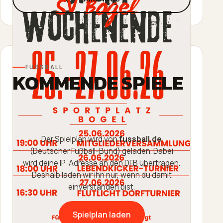
Dreger, Dominik Gothier, Sascha Schaab-
Lorch, William Huth, Luis Becker, Robin
Zimmermann, Julien Leidinger, Jannik Schm…
Weiterlesen
FUSSBALL
KOMMENDE SPIELE
30. Mai 2026
Seniorenfussball
Pokal SG BoReiBo - SV
Der Spielplan wird von
fussball.de
Diez/Freiendiez 6:0
(Deutscher Fußball-Bund) geladen. Dabei
Tore: Levin Zimmermann, Luis Becker, Robin
wird deine IP-Adresse an den DFB übertragen.
Zimmermann, Timo Pesch, Justin Frank,
Deshalb laden wir ihn nur, wenn du damit
Nicolas Kurth Es spielten: Thomas Dreger,
einverstanden bist.
Andre Dillenberger, Sascha Schaab-Lor…
Weiterlesen
Spielplan laden