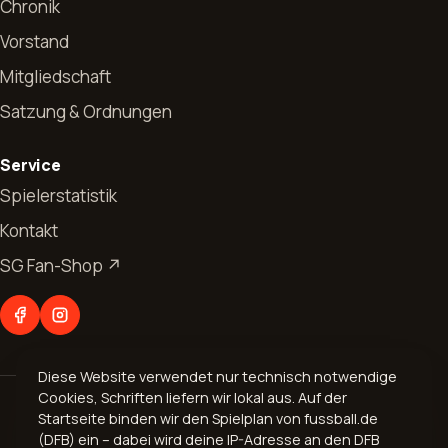
Chronik
Vorstand
Mitgliedschaft
Satzung & Ordnungen
Start
Service
News
Spielerstatistik
Kontakt
Allgemeines
Verein
SG Fan-Shop ↗
Jugendfussball
Vorstand
Abteilungen
Seniorenfussball
Chronik
Fußball
Kontakt
Mitgliedschaft
Diese Website verwendet nur technisch notwendige
Aerobic
Cookies, Schriften liefern wir lokal aus. Auf der
© 2026 Spvgg. 1899 Bogel e.V.
Geschäftsverteilungsplan
Startseite binden wir den Spielplan von fussball.de
Volleyball
Impressum
·
Datenschutz
(DFB) ein – dabei wird deine IP-Adresse an den DFB