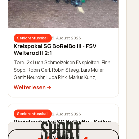
5. August 2026
Seniorenfussball
Kreispokal SG BoReiBo III - FSV
Welterod II 2:1
Tore: 2x Luca Schmelzeisen Es spielten: Finn
Sopp, Robin Gerl, Robin Steeg, Lars Müller,
Gerrit Neurohr, Luca Rink, Marius Kunz,
Manuel Häuser, Lukas Schleis,…
Weiterlesen
2. August 2026
Seniorenfussball
Rheinlandpokal SG BoReiBo - SpVgg.
EGC Wirges 1:2
Alle News
Tor: Jannik Schmidt Es spielten: Thomas