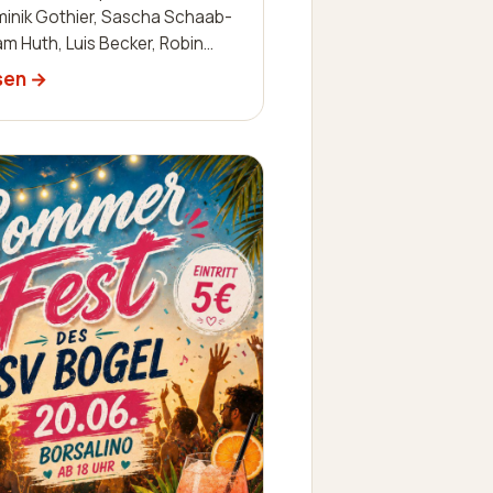
minik Gothier, Sascha Schaab-
iam Huth, Luis Becker, Robin
 Julien Leidinger, Jannik
sen