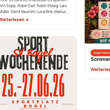
Finn Sopp, Robin Gerl, Robin Steeg, Lars
Müller, Gerrit Neurohr, Luca Rink, Marius
Kunz, Manuel Häuser, Lukas Schleis,…
Weiterlesen
Allgemeine
Sommerf
Weiterle