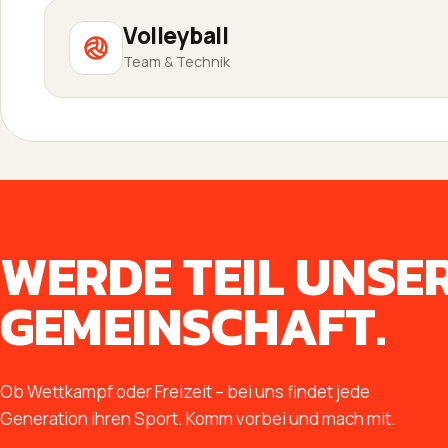
Volleyball
Team & Technik
WERDE TEIL UNSE
GEMEINSCHAFT.
Ob Wettkampf oder Freizeit – bei uns findet jede
Generation ihren Sport. Komm vorbei und mach mit.