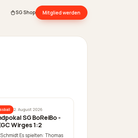
Mitglied werden
SG Shop
2. August 2026
ssball
ndpokal SG BoReiBo -
EGC Wirges 1:2
k Schmidt Es spielten: Thomas