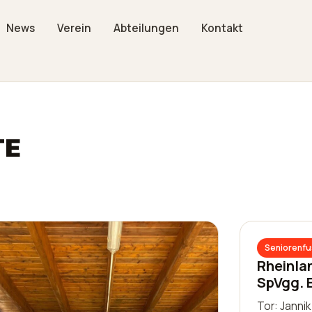
News
Verein
Abteilungen
Kontakt
TE
Seniorenfu
Rheinla
SpVgg. 
Tor: Janni