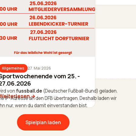
27. Mai 2026
Allgemeines
Sportwochenende vom 25. -
27.06.2026
wird von
fussball.de
(Deutscher Fußball-Bund) geladen.
Weiterlesen
ne IP-Adresse an den DFB übertragen. Deshalb laden wir
ihn nur, wenn du damit einverstanden bist.
Spielplan laden