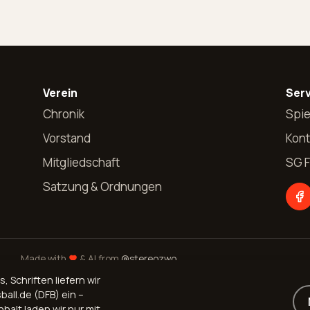
Verein
Serv
Chronik
Spie
Vorstand
Kont
Mitgliedschaft
SG 
Satzung & Ordnungen
Made with
& AI from
@stereozwo
Schriften liefern wir
ball.de (DFB) ein –
halt laden wir nur mit