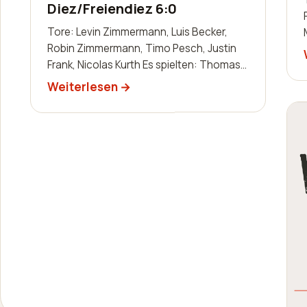
Diez/Freiendiez 6:0
Tore: Levin Zimmermann, Luis Becker,
Robin Zimmermann, Timo Pesch, Justin
Frank, Nicolas Kurth Es spielten: Thomas
Dreger, Andre Dillenberger, Sascha
Weiterlesen
Schaab-Lor…