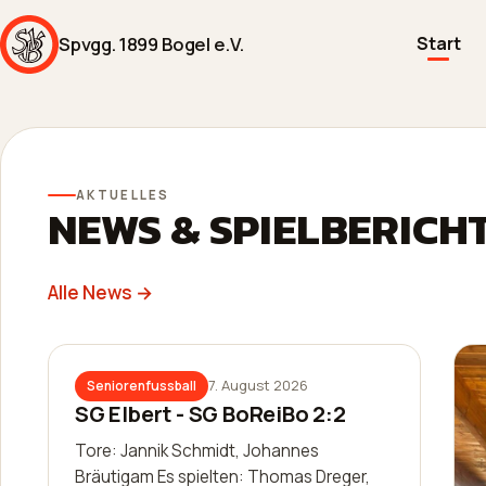
Spvgg. 1899 Bogel e.V.
Start
AKTUELLES
NEWS & SPIELBERICH
Alle News →
7. August 2026
Seniorenfussball
SG Elbert - SG BoReiBo 2:2
Tore: Jannik Schmidt, Johannes
Bräutigam Es spielten: Thomas Dreger,