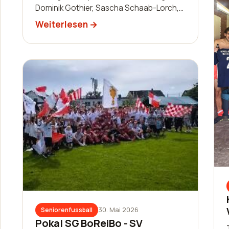
Dominik Gothier, Sascha Schaab-Lorch,
William Huth, Luis Becker, Robin
Weiterlesen
Zimmermann, Nils Bai…
30. Mai 2026
Seniorenfussball
Pokal SG BoReiBo - SV