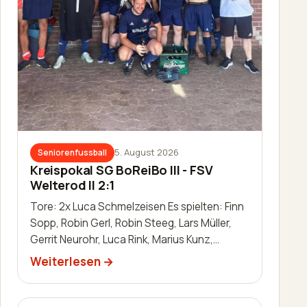
5. August 2026
Seniorenfussball
Kreispokal SG BoReiBo III - FSV
Welterod II 2:1
Tore: 2x Luca Schmelzeisen Es spielten: Finn
Sopp, Robin Gerl, Robin Steeg, Lars Müller,
Gerrit Neurohr, Luca Rink, Marius Kunz,
Manuel Häuser, Lukas Schleis,…
Weiterlesen