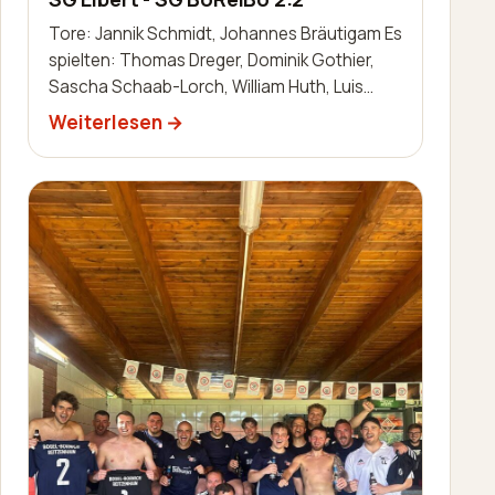
Tore: Jannik Schmidt, Johannes Bräutigam Es
spielten: Thomas Dreger, Dominik Gothier,
Sascha Schaab-Lorch, William Huth, Luis
Becker, Robin Zimmermann, Nils Bai…
Weiterlesen