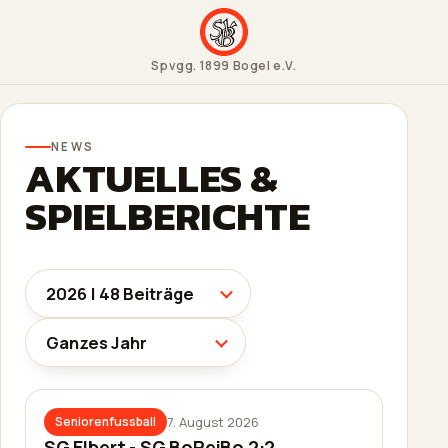
Spvgg. 1899 Bogel e.V.
NEWS
AKTUELLES &
SPIELBERICHTE
7. August 2026
Seniorenfussball
SG Elbert - SG BoReiBo 2:2